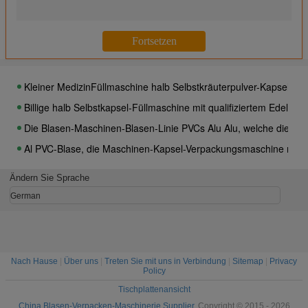
Pharmazeutische Verpackmaschinen Alu-Blasen-Verpackungs-Au
DPP-250E automatisches Alu Alu Blasen-Verpackungsmaschine-
Flüssige automatische Blasen-Verpackungsmaschine für Mineralw
Tropisches Multifunktionstabletten-/Kapsel-Blasen-Verpackungsm
Kleiner MedizinFüllmaschine halb Selbstkräuterpulver-Kapsel-Fül
Billige halb Selbstkapsel-Füllmaschine mit qualifiziertem Edelstah
Die Blasen-Maschinen-Blasen-Linie PVCs Alu Alu, welche die Fo
Al PVC-Blase, die Maschinen-Kapsel-Verpackungsmaschine mit 
AL-PVC-AL Pharma-Blasen-Verpackmaschine-Karton-Fertigungss
Ändern Sie Sprache
Tabletten-Blasen-Verpackungsmaschine Alu Alu und Kartonieru
German
Pharmazeutisches Pack-Band Plastikblasen-Karton-Fertigungsst
Elektronische Aluminiumautomatische Blasen-Plastikverpackun
Nach Hause
|
Über uns
|
Treten Sie mit uns in Verbindung
|
Sitemap
|
Privacy
Policy
Tischplattenansicht
China Blasen-Verpacken-Maschinerie Supplier.
Copyright © 2015 - 2026