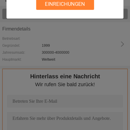
Blasen-Verpackungsmaterialien
EINREICHUNGEN
Sehen Sie alles Produkte > an;
Firmendetails
Betriebsart:
Gegründet:
1999
Jahresumsatz:
300000-4000000
Hauptmarkt:
Weltweit
Horizontaler Blasen-Verpackungsmaschine pharmazeutischer Au
Blasen-Verpackungsmaschine Eco freundliche Full Auto mini elekt
Hinterlass eine Nachricht
Blasen-Verpackungsmaschine DPP-140E volle automatische Kapsel
Wir rufen Sie bald zurück!
Mustern Sie Markierung, um die Blasen-Verpackungsmaschine Alu
Mit hohem Ausschuss Edelstahl-automatische Blasen-Verpackung
Automatische HochgeschwindigkeitsKunststoffschale, die Maschine
Kunststoffschale, die Maschine das pharmazeutische Vakuum bil
Pillen-Kapsel-Tabletten-pharmazeutische Blasen-Verpackmaschin