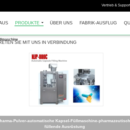
Vertrieb & Support
AUS
PRODUKTE
ÜBER UNS
FABRIK-AUSFLUG
QU
llmaschine
RETEN SIE MIT UNS IN VERBINDUNG
JP-200C kleine automatische Kapsel-Füllmaschine für Pulver, 120
Kapseln/Stunde