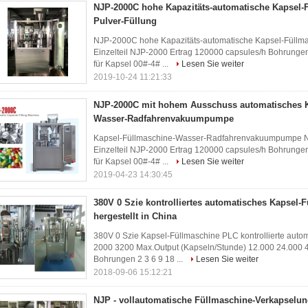
NJP-2000C hohe Kapazitäts-automatische Kapsel-F
Pulver-Füllung
NJP-2000C hohe Kapazitäts-automatische Kapsel-Füllmasc
Einzelteil NJP-2000 Ertrag 120000 capsules/h Bohrunge
für Kapsel 00#-4# ...
Lesen Sie weiter
2019-10-24 11:21:33
NJP-2000C mit hohem Ausschuss automatisches K
Wasser-Radfahrenvakuumpumpe
Kapsel-Füllmaschine-Wasser-Radfahrenvakuumpumpe NJ
Einzelteil NJP-2000 Ertrag 120000 capsules/h Bohrunge
für Kapsel 00#-4# ...
Lesen Sie weiter
2019-04-23 14:30:45
380V 0 Szie kontrolliertes automatisches Kapsel-
hergestellt in China
380V 0 Szie Kapsel-Füllmaschine PLC kontrollierte aut
2000 3200 Max.Output (Kapseln/Stunde) 12.000 24.000 
Bohrungen 2 3 6 9 18 ...
Lesen Sie weiter
2018-09-06 15:12:21
NJP - vollautomatische Füllmaschine-Verkapselu