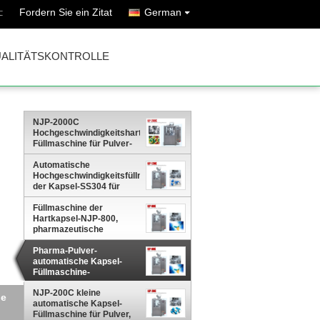
Fordern Sie ein Zitat
German
:
ALITÄTSKONTROLLE
NJP-2000C
Hochgeschwindigkeitshartkapsel-
Füllmaschine für Pulver-
oder Körnchen-Füllung
Automatische
Hochgeschwindigkeitsfüllmaschine
der Kapsel-SS304 für
Ertrag 72000 Kapseln pro
Stunde
Füllmaschine der
Hartkapsel-NJP-800,
pharmazeutische
Selbstkapsel-
Füllmaschine
Pharma-Pulver-
automatische Kapsel-
Füllmaschine-
pharmazeutische füllende
Ausrüstung
NJP-200C kleine
00
automatische Kapsel-
Füllmaschine für Pulver,