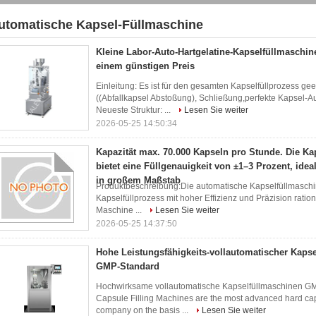
utomatische Kapsel-Füllmaschine
2)
Kleine Labor-Auto-Hartgelatine-Kapselfüllmaschine
einem günstigen Preis
Einleitung: Es ist für den gesamten Kapselfüllprozess ge
((Abfallkapsel Abstoßung), Schließung,perfekte Kapsel-Au
Neueste Struktur: ...
Lesen Sie weiter
2026-05-25 14:50:34
Kapazität max. 70.000 Kapseln pro Stunde. Die Ka
bietet eine Füllgenauigkeit von ±1–3 Prozent, idea
in großem Maßstab
Produktbeschreibung:Die automatische Kapselfüllmaschine 
Kapselfüllprozess mit hoher Effizienz und Präzision rati
Maschine ...
Lesen Sie weiter
2026-05-25 14:37:50
Hohe Leistungsfähigkeits-vollautomatischer Kaps
GMP-Standard
Hochwirksame vollautomatische Kapselfüllmaschinen G
Capsule Filling Machines are the most advanced hard ca
company on the basis ...
Lesen Sie weiter