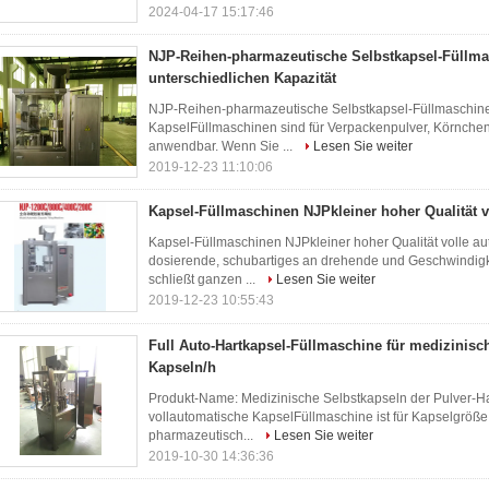
2024-04-17 15:17:46
NJP-Reihen-pharmazeutische Selbstkapsel-Füllma
unterschiedlichen Kapazität
NJP-Reihen-pharmazeutische Selbstkapsel-Füllmaschinen
KapselFüllmaschinen sind für Verpackenpulver, Körnche
anwendbar. Wenn Sie ...
Lesen Sie weiter
2019-12-23 11:10:06
Kapsel-Füllmaschinen NJPkleiner hoher Qualität v
Kapsel-Füllmaschinen NJPkleiner hoher Qualität volle a
dosierende, schubartiges an drehende und Geschwindigk
schließt ganzen ...
Lesen Sie weiter
2019-12-23 10:55:43
Full Auto-Hartkapsel-Füllmaschine für medizinisc
Kapseln/h
Produkt-Name: Medizinische Selbstkapseln der Pulver-H
vollautomatische KapselFüllmaschine ist für Kapselgröße 
pharmazeutisch...
Lesen Sie weiter
2019-10-30 14:36:36