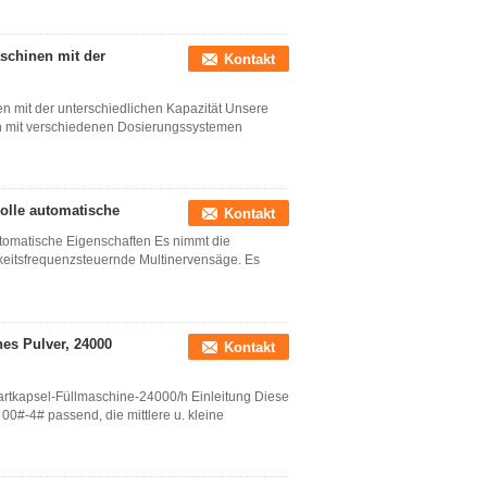
schinen mit der
Kontakt
 mit der unterschiedlichen Kapazität Unsere
n mit verschiedenen Dosierungssystemen
olle automatische
Kontakt
utomatische Eigenschaften Es nimmt die
eitsfrequenzsteuernde Multinervensäge. Es
hes Pulver, 24000
Kontakt
artkapsel-Füllmaschine-24000/h Einleitung Diese
00#-4# passend, die mittlere u. kleine