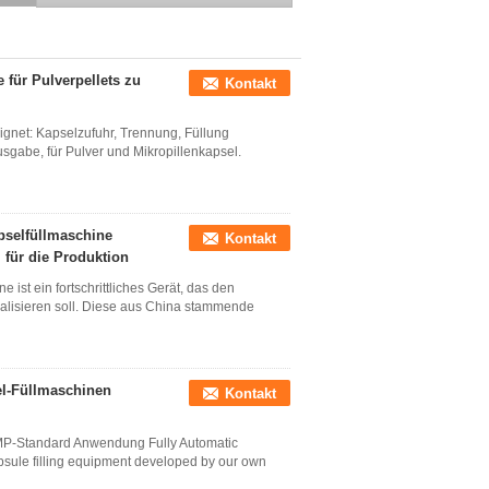
12000 Kapseln/Stunde
 für Pulverpellets zu
Kontakt
eignet: Kapselzufuhr, Trennung, Füllung
sgabe, für Pulver und Mikropillenkapsel.
pselfüllmaschine
Kontakt
l für die Produktion
ist ein fortschrittliches Gerät, das den
onalisieren soll. Diese aus China stammende
el-Füllmaschinen
Kontakt
MP-Standard Anwendung Fully Automatic
psule filling equipment developed by our own