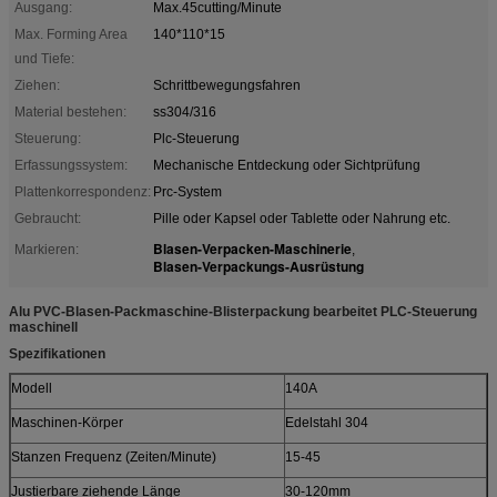
Ausgang:
Max.45cutting/Minute
Max. Forming Area
140*110*15
und Tiefe:
Ziehen:
Schrittbewegungsfahren
Material bestehen:
ss304/316
Steuerung:
Plc-Steuerung
Erfassungssystem:
Mechanische Entdeckung oder Sichtprüfung
Plattenkorrespondenz:
Prc-System
Gebraucht:
Pille oder Kapsel oder Tablette oder Nahrung etc.
Blasen-Verpacken-Maschinerie
Markieren:
,
Blasen-Verpackungs-Ausrüstung
Alu PVC-Blasen-Packmaschine-Blisterpackung bearbeitet PLC-Steuerung
maschinell
Spezifikationen
Modell
140A
Maschinen-Körper
Edelstahl 304
Stanzen Frequenz (Zeiten/Minute)
15-45
Justierbare ziehende Länge
30-120mm