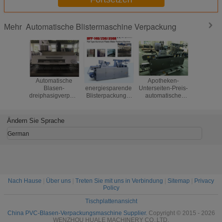
Automatische Blistermaschine Verpackung
Mehr
Automatische
CER
Apotheken-
Voll
Blasen-
energiesparende
Unterseiten-Preis-
automat
dreiphasigverpackungsmaschine
Blisterpackungs-
automatische
Blase
für kleines
Dichtungs-
Tablet-Blasen-
Verpackun
Reihen-Produkt
Maschinen-
Verpackungsmaschine
für Papie
des Labors
Tabletten/Pillen/Kapsel-
GMP anerkannter
Sichtpa
Ändern Sie Sprache
Gebrauch
German
Nach Hause
|
Über uns
|
Treten Sie mit uns in Verbindung
|
Sitemap
|
Privacy
Policy
Tischplattenansicht
China PVC-Blasen-Verpackungsmaschine Supplier.
Copyright © 2015 - 2026
WENZHOU HUALE MACHINERY CO.,LTD.