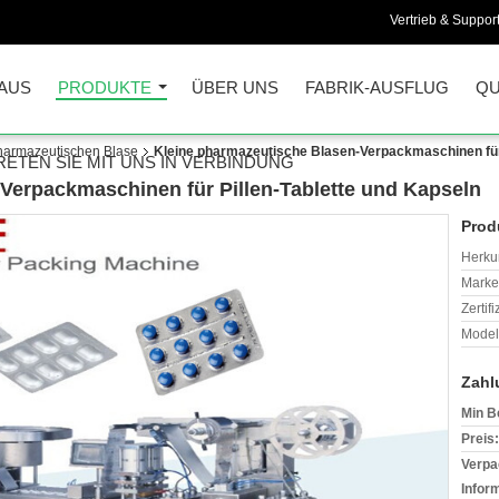
Vertrieb & Support
AUS
PRODUKTE
ÜBER UNS
FABRIK-AUSFLUG
QU
harmazeutischen Blase
Kleine pharmazeutische Blasen-Verpackmaschinen für 
RETEN SIE MIT UNS IN VERBINDUNG
Verpackmaschinen für Pillen-Tablette und Kapseln
Prod
Herkun
Mark
Zertif
Model
Zahl
Min B
Preis:
Verpa
Infor