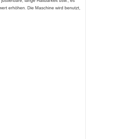
stierbare, lange Haltbarkeit usw., es
ert erhöhen. Die Maschine wird benutzt,