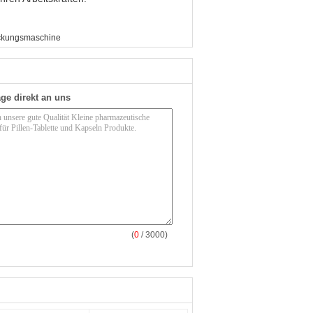
ckungsmaschine
ge direkt an uns
(
0
/ 3000)