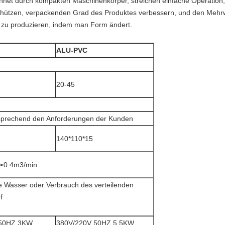
net durch kompakten Maschinenkörper, streichen einfache Operation, ju
chützen, verpackenden Grad des Produktes verbessern, und den Mehrw
te zu produzieren, indem man Form ändert.
ALU-PVC
20-45
sprechend den Anforderungen der Kunden
140*110*15
 ≥0.4m3/min
ie Wasser oder Verbrauch des verteilenden
f
 50HZ 3KW
380V/220V 50HZ 5.5KW