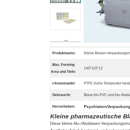
Produktname:
Kleine Blasen-Verpackungsm
Max. Forming
140*110*12
Area und Tiefe:
c4stanznadel:
PTFE (hohe Temperatur bestä
Gebraucht:
Blase Alu-PVC und Alu-Alubl
PsychiatersVerpackun
Hervorheben:
Kleine pharmazeutische Bl
Diese kleine Alu-/Alublasen-Verpackungsma