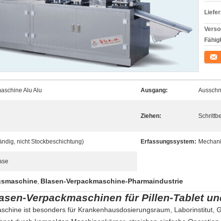
Liefer
Verso
Fähigk
Konta
aschine Alu Alu
Ausgang:
Ausschn
Ziehen:
Schritt
ndig, nicht Stockbeschichtung)
Erfassungssystem:
Mechani
ase
gsmaschine
Blasen-Verpackmaschine-Pharmaindustrie
,
asen-Verpackmaschinen für Pillen-Tablet u
schine ist besonders für Krankenhausdosierungsraum, Laborinstitut, G