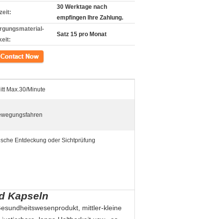
30 Werktage nach
zeit:
empfingen Ihre Zahlung.
rgungsmaterial-
Satz 15 pro Monat
eit:
kt
itt Max.30/Minute
bewegungsfahren
sche Entdeckung oder Sichtprüfung
nd Kapseln
esundheitswesenprodukt, mittler-kleine