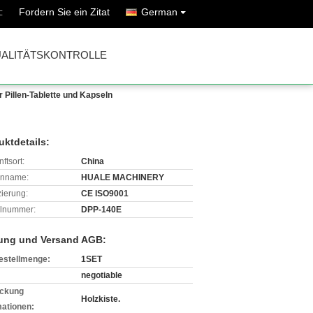
Fordern Sie ein Zitat
German
:
ALITÄTSKONTROLLE
Pillen-Tablette und Kapseln
uktdetails:
ftsort:
China
enname:
HUALE MACHINERY
izierung:
CE ISO9001
lnummer:
DPP-140E
ung und Versand AGB:
estellmenge:
1SET
negotiable
ckung
Holzkiste.
mationen: