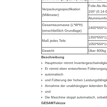
Folie Alu Alu
Verpackungsspezifikation
150* (0.14-0
(Millimeter)
Aluminiumfol
Gesamtausmasse (L*W*H)
2400*650*1
(einschließlich Grundlage)
1350*650*12
Maß jedes Teils
1050*650*14
Gewicht
Über 800kg
Beschreibung
Hauptmotor nimmt Invertergeschwindigke
Er nimmt eben entworfenes Fütterungssys
automatisch
und Fütterung der hohen Leistungsfähigk
Annahme der unabhängigen leitenden Bah
und
Die Maschine stoppt automatisch, sobald di
GESAMTskizze