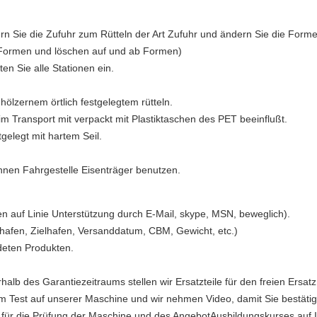
rn Sie die Zufuhr zum Rütteln der Art Zufuhr und ändern Sie die Form
 Formen und löschen auf und ab Formen)
en Sie alle Stationen ein.
hölzernem örtlich festgelegtem rütteln.
 im Transport mit verpackt mit Plastiktaschen des PET beeinflußt.
tgelegt mit hartem Seil.
nnen Fahrgestelle Eisenträger benutzen.
n auf Linie Unterstützung durch E-Mail, skype, MSN, beweglich).
ehafen, Zielhafen, Versanddatum, CBM, Gewicht, etc.)
deten Produkten.
erhalb des Garantiezeitraums stellen wir Ersatzteile für den freien Ersa
 Test auf unserer Maschine und wir nehmen Video, damit Sie bestätig
ür die Prüfung der Maschine und des AngebotAusbildungskurses auf Ih