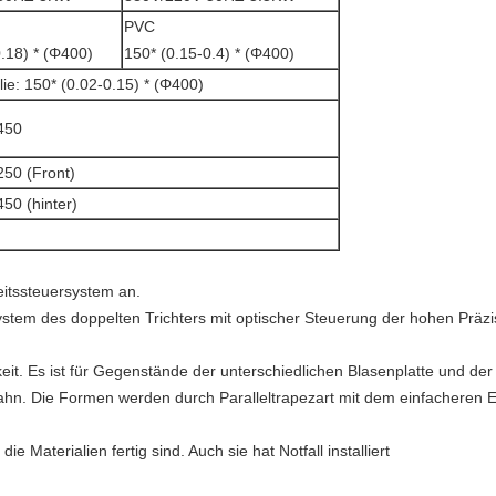
PVC
.18) * (Φ400)
150* (0.15-0.4) * (Φ400)
ie: 150* (0.02-0.15) * (Φ400)
450
50 (Front)
50 (hinter)
itssteuersystem an.
tem des doppelten Trichters mit optischer Steuerung der hohen Präzis
eit. Es ist für Gegenstände der unterschiedlichen Blasenplatte und d
n. Die Formen werden durch Paralleltrapezart mit dem einfacheren E
e Materialien fertig sind. Auch sie hat Notfall installiert