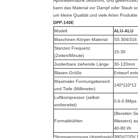
Apothekenfabrik bestimmt, und gekennzeich
kann das Material vor Dampf oder Staub s
um kleine Qualität und viele Arten Produk
DPP-140E
Modell
ALU-ALU
Maschinen-Körper-Material
SS 304/316
Stanzen Frequenz
15-30
(Zeiten/Minute)
Justierbare ziehende Länge
30-120mm
Blasen-Größe
Entwurf ent
Maximaler Formungsbereich
140*110*12
und Tiefe (Millimeter)
Luftkompressor (selbst-
0.6-0.8Mpa
vorbereitet)
(Bereiten S
Formabkühlen
Wassers) au
40-80 l/h
Stromversorgung (dreiphasig)
380V/220V