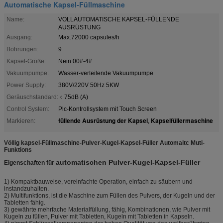
Automatische Kapsel-Füllmaschine
Name:
VOLLAUTOMATISCHE KAPSEL-FÜLLENDE
AUSRÜSTUNG
Ausgang:
Max.72000 capsules/h
Bohrungen:
9
Kapsel-Größe:
Nein 00#-4#
Vakuumpumpe:
Wasser-verteilende Vakuumpumpe
Power Supply:
380V/220V 50Hz 5KW
Geräuschstandard:
﹤75dB (A)
Control System:
Plc-Kontrollsystem mit Touch Screen
füllende Ausrüstung der Kapsel
Kapselfüllermaschine
Markieren:
,
Völlig kapsel-Füllmaschine-Pulver-Kugel-Kapsel-Füller Automaitc Muti-
Funktions
automatischen Pulver-Kugel-Kapsel-Füller
Eigenschaften für
1) Kompaktbauweise, vereinfachte Operation, einfach zu säubern und
instandzuhalten.
2) Multifunktions, ist die Maschine zum Füllen des Pulvers, der Kugeln und der
Tabletten fähig.
3) gewährte mehrfache Materialfüllung, fähig, Kombinationen, wie Pulver mit
Kugeln zu füllen, Pulver mit Tabletten, Kugeln mit Tabletten in Kapseln.