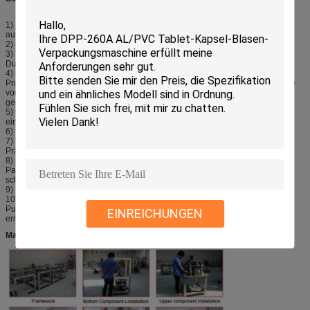
1) Maschine geliefert mit HMI, PLC-Prüfer. Bereiten Sie vor, um an
automatisches Managementcomputernetzwerk anzuschließen.
2) on-line-Überwachung von Laufstatus, Ausfalldiagnosenanzeige.
3) Fütterungswarnung der leeren Kapsel, Selbsthalt auf der Pulverfütterung.
Durchschnittliche Dosierung der Garantie.
4) mit Faseroptik-Sensor Omron und Mikrodrucker, die
Produktionsinformationen wie Stromabgabe, kumulative Produktion und Rate
von den Endprodukten gezeigt auf dem Touch Screen, der automatisch
gedruckt werden kann.
5) verhindert total beiliegende Rahmendrehtabelle Verschmutzung, und ist
einfach zu säubern.
6) füllende Struktur besonders bestimmt für einfache Reinigung.
7) liefern Komponenten der hohen Qualität des Ansteuersystems hohe
Präzision.
8) pulverisieren Innere-Pulverkammer des Homogenisierers (chinesisches
Patent), sicherstellt gleichmäßige Verteilung des füllenden Pulvers, sogar mit
schlechtem flüssigem Pulver.
9) Doppel-Nockenkugeln, die Gerät einziehen (chinesisches Patent).
10) kann 80% von verlorenem Pulver in füllendem Abschnitt durch
Pulverkollektor (chinesisches Patent) wieder hergestellt werden und ihm
EINREICHUNGEN
ermöglichen wiederverwendet zu werden.
Maschine machen Schritte