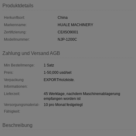
Produktdetails
Herkunftsort:
China
Markenname:
HUALE MACHINERY
Zertifizierung:
CE/ISO9001
Modellnummer:
NJP-1200C
Zahlung und Versand AGB
Min Bestellmenge:
1 Satz
Preis:
1-50,000 usd/set
Verpackung
EXPORTHolzkiste.
Informationen:
Lieferzeit:
45 Werktage, nachdem Maschinenablagerung
empfangen worden ist
Versorgungsmaterial-
10 pro Monat festgelegt
Fähigkeit:
Beschreibung