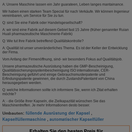
A: Unsere Maschine lassen ein Jahr guarateen, Leben langes mantainance.
Wir haben einen starken Team Special für nach Verkäufe. Wir können Ingenieur
vereinbaren, um Service für Sie zu tun.
Q: sind Sie eine Fabrik oder Handelsgesellschaft?
A: wir sind eine Fabrik auf diesem Gebiet fast 15 Jahre (früher genannter Ruian
Huali pharmazeutische Maschinerie-Fabrik)
Q: Wie tut Ihre Fabrik betreffend Qualitätskontrolle?
A: Qualität ist unser unveränderliches Thema. Es ist der Keller der Entwicklung
der Firma.
Vom Anfang der Firmenöffnung, sind- wir besonders Fokus auf Qualitätsjob.
Unsere pharmazeutische Ausrüstung haben die GMP-Bescheinigung,
Qualitätssicherungssystembescheinigung ISO internationale, CER-
Bescheinigung geführt und einige Gebrauchsmusterpatente und
Erfindungspatente gewinnen, die durch ZustandsPatentamt von China
herausgegeben werden.
Q: welche Informationen sollte ich informiere Sie, wenn ich Zitat erhalten
möchte?
A: - die Größe Ihrer Kapseln, die Zielkapazität wünschen Sie das
Maschinentreffen. Je mehr Informationen desto besser.
füllende Ausrüstung der Kapsel
Umbauten:
,
Kapselfüllermaschine
automatischer Kapselfüller
,
Erhalten Sie den besten Preis für