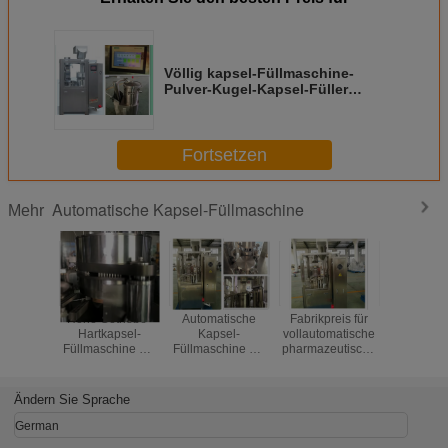
Völlig kapsel-Füllmaschine-
Pulver-Kugel-Kapsel-Füller
Automaitc Muti- Funktions
Fortsetzen
Automatische Kapsel-Füllmaschine
Mehr
Hohe Getriebe-
Automatische
Fabrikpreis für
Voll
Hartkapsel-
Kapsel-
vollautomatische
automat
Füllmaschine mit
Füllmaschine mit
pharmazeutische
Kapse
weltberühmten
Kapseln der
harte
Hochgesch
Teilen 50Hz 8KW
Kapazitäts-24.000
Gelatinekapsel-
mit Sieme
pro Stunde
Füllmaschine
CER gen
Ändern Sie Sprache
German