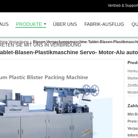
Vertrieb & Support
AUS
PRODUKTE
ÜBER UNS
FABRIK-AUSFLUG
QU
chine Verpackung
Blasen-Verpackungsmaschine-Tablet-Blasen-Plastikmaschi
RETEN SIE MIT UNS IN VERBINDUNG
blet-Blasen-Plastikmaschine Servo- Motor-Alu aut
Prod
Herkun
Mark
Zertif
Model
Zahl
Min B
Preis:
Verpa
Infor