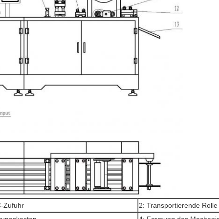
-Zufuhr
2: Transportierende Roll