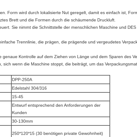
n. Form wird durch lokalisierte Nut geregelt, damit es einfach ist, Fo
tztes Brett und die Formen durch die schäumende Druckluft.
teuert. Sie nimmt die Schnittstelle der menschlichen Maschine und DE
e einfache Trennlinie, die prägen, die prägende und vergeudetes Verpa
 die genaue Kontrolle auf dem Ziehen von Länge und dem Sparen des
 sich wenn die Maschine stoppt, die beiträgt, um das Verpackungsmate
DPP-250A
Edelstahl
304/316
15-45
Entwurf entsprechend den Anforderungen der
Kunden
30-130mm
250*120*15 (30 benötigen private Gewohnheit)