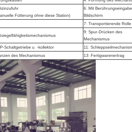
zungskasten
4: Formung des Mechani
izinzufuhr
6: Mit Berührungseingabe
anuelle Fütterung ohne diese Station)
Bildschirm
7: Transportierende Roll
9: Spur-Drücken des
ßsiegelfähigkeitsmechanismus
Mechanismus
P-Schaltgetriebe u. -kollektor
11: Schleppseilmechanis
tanzen des Mechanismus
13: Fertigwarenertrag