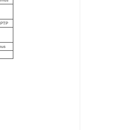
smus
e PTP
mus