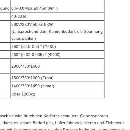
fügung
0.6-0.8Mpa ≥0.45m3/min
40-80 l/h
380V/220V 50HZ 8KW
(Entsprechend dem Kundenbedarf, die Spannung
vorzuwählen)
260* (0.15-0.6) * (Φ400)
e
260* (0.02-0.035) * (Φ400)
2900*750*1600
1500*750*1600 (Front)
1400*750*1450 (hinter)
Über 1200kg
Maschine wird durch den Kodierer gesteuert. Ganz synchron
damit es keinen Bedarf gibt, Luftzufuhr zu justieren und Ziehenzeit
brauch Nockensteuerung, die den Prozess bedeutet, ist mechanisch.