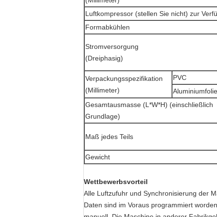
(Millimeter)
Luftkompressor (stellen Sie nicht) zur Ver
Formabkühlen
Stromversorgung
(Dreiphasig)
PVC
Verpackungsspezifikation
(Millimeter)
Aluminiumfoli
Gesamtausmasse (L*W*H) (einschließlich
Grundlage)
Maß jedes Teils
Gewicht
Wettbewerbsvorteil
Alle Luftzufuhr und Synchronisierung der 
Daten sind im Voraus programmiert worden, 
manuell. Die Maschine in anderer Fabrikge