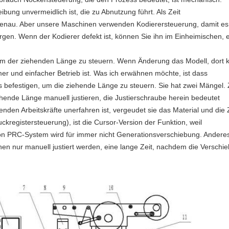
ibung unvermeidlich ist, die zu Abnutzung führt. Als Zeit
 genau. Aber unsere Maschinen verwenden Kodierersteuerung, damit es 
rgen. Wenn der Kodierer defekt ist, können Sie ihn im Einheimischen, 
m der ziehenden Länge zu steuern. Wenn Änderung das Modell, dort ke
er und einfacher Betrieb ist. Was ich erwähnen möchte, ist dass
befestigen, um die ziehende Länge zu steuern. Sie hat zwei Mängel.
hende Länge manuell justieren, die Justierschraube herein bedeutet
enden Arbeitskräfte unerfahren ist, vergeudet sie das Material und die Z
egistersteuerung), ist die Cursor-Version der Funktion, weil
 von PRC-System wird für immer nicht Generationsverschiebung. Andere
en nur manuell justiert werden, eine lange Zeit, nachdem die Verschieb