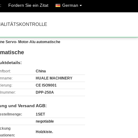
Fordern Sie ein Zitat
German
:
ALITÄTSKONTROLLE
ne Servo- Motor-Alu automatische
omatische
uktdetails:
ftsort:
China
enname:
HUALE MACHINERY
izierung:
CE ISO9001
lnummer:
DPP-250A
ung und Versand AGB:
estellmenge:
1SET
negotiable
ckung
Holzkiste.
mationen: