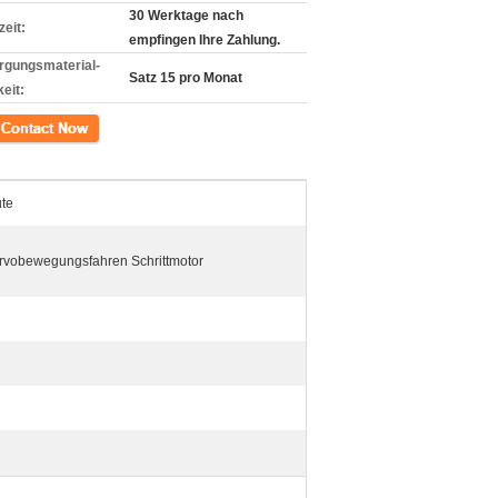
30 Werktage nach
zeit:
empfingen Ihre Zahlung.
rgungsmaterial-
Satz 15 pro Monat
eit:
kt
ute
rvobewegungsfahren Schrittmotor