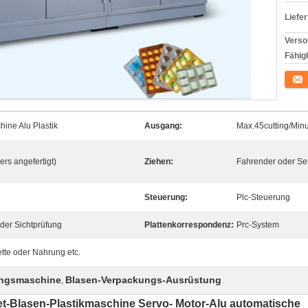
Liefer
Verso
Fähigk
Konta
ne Alu Plastik
Ausgang:
Max.45cutting/Min
s angefertigt)
Ziehen:
Fahrender oder Se
Steuerung:
Plc-Steuerung
er Sichtprüfung
Plattenkorrespondenz:
Prc-System
ette oder Nahrung etc.
ungsmaschine
Blasen-Verpackungs-Ausrüstung
,
-Blasen-Plastikmaschine Servo- Motor-Alu automatische