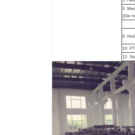
3: Hei
5: Med
(Die m
8: Hei
10: PT
12: S